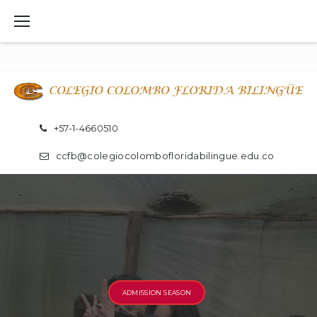
Skip
to
content
+57-1-4660510
ccfb@colegiocolombofloridabilingue.edu.co
ADMISSION SEASON